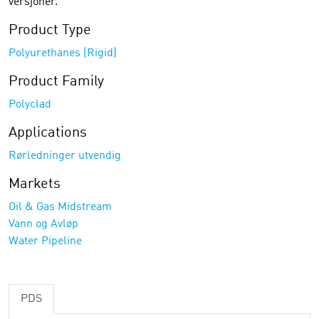
versjoner.
Product Type
Polyurethanes (Rigid)
Product Family
Polyclad
Applications
Rørledninger utvendig
Markets
Oil & Gas Midstream
Vann og Avløp
Water Pipeline
PDS