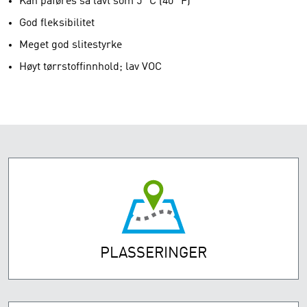
Kan påføres så lavt som 5 °C (40 °F)
God fleksibilitet
Meget god slitestyrke
Høyt tørrstoffinnhold; lav VOC
PLASSERINGER