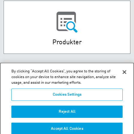
Produkter
By clicking “Accept All Cookies”, you agree to the storing of
cookies on your device to enhance site navigation, analyze site
usage, and assist in our marketing efforts.
Cookies Settings
Husebysletta 7 P.O. Box 593 - N-3412 Lierstranda
Reject All
Telefon:
+47-32-85-73-00
Accept All Cookies