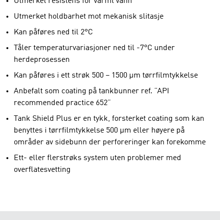
Utmerket resistens for varmt vann
Utmerket holdbarhet mot mekanisk slitasje
Kan påføres ned til 2°C
Tåler temperaturvariasjoner ned til -7°C under
herdeprosessen
Kan påføres i ett strøk 500 – 1500 µm tørrfilmtykkelse
Anbefalt som coating på tankbunner ref. ”API
recommended practice 652”
Tank Shield Plus er en tykk, forsterket coating som kan
benyttes i tørrfilmtykkelse 500 µm eller høyere på
områder av sidebunn der perforeringer kan forekomme
Ett- eller flerstrøks system uten problemer med
overflatesvetting