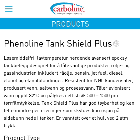
PRODUCTS
Phenoline Tank Shield Plus
Løsemiddelfri, lavtemperatur herdende avansert epoksy
tankbelegg designet for å tåle vanlige produkter i olje- og
gassindustrien inkludert råolje, bensin, jet fuel, diesel,
etanol og etanolblandinger. Resistent for NGL kondensater,
produsert vann, saltvann og prosessvann. Tåler avionisert
vann opptil 82°C og påføres i ett strøk 500 – 1500 µm
tørrfilmtykkelse. Tank Shield Plus har god tøybarhet og kan
tette mindre perforeringer som skyldes korrosjon på
sidebunn nede i tanker. Er vanntett over et hull ved 2 atm
trykk.
Product Type