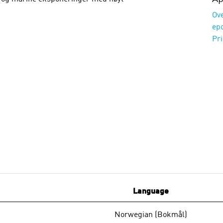
Ove
ep
Pr
Language
Norwegian (Bokmål)