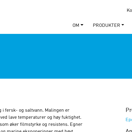
Ko
OM
PRODUKTER
Pr
i fersk- og saltvann. Malingen er
 ved lave temperaturer og høy fuktighet.
Ep
som øker filmstyrke og resistens. Egner
Ap
ri og marine eksponeringer med høyt