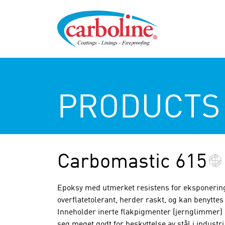
PRODUCTS
Carbomastic 615
Epoksy med utmerket resistens for eksponering 
overflatetolerant, herder raskt, og kan benyttes
Inneholder inerte flakpigmenter (jernglimmer) 
seg meget godt for beskyttelse av stål i indust