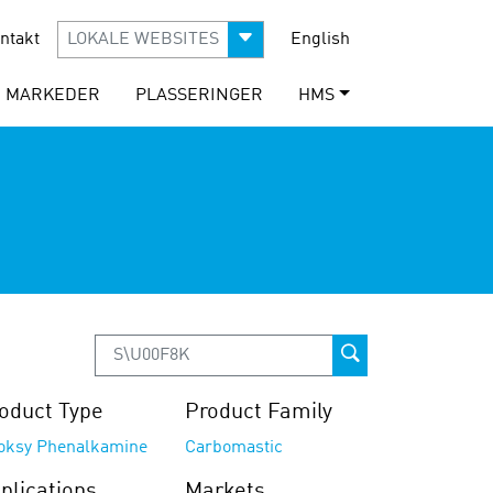
ntakt
LOKALE WEBSITES
English
MARKEDER
PLASSERINGER
HMS
oduct Type
Product Family
oksy Phenalkamine
Carbomastic
plications
Markets