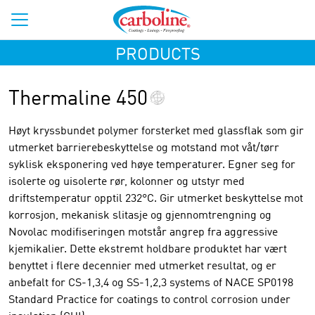
PRODUCTS
Thermaline 450
Høyt kryssbundet polymer forsterket med glassflak som gir
utmerket barrierebeskyttelse og motstand mot våt/tørr
syklisk eksponering ved høye temperaturer. Egner seg for
isolerte og uisolerte rør, kolonner og utstyr med
driftstemperatur opptil 232°C. Gir utmerket beskyttelse mot
korrosjon, mekanisk slitasje og gjennomtrengning og
Novolac modifiseringen motstår angrep fra aggressive
kjemikalier. Dette ekstremt holdbare produktet har vært
benyttet i flere decennier med utmerket resultat, og er
anbefalt for CS-1,3,4 og SS-1,2,3 systems of NACE SP0198
Standard Practice for coatings to control corrosion under