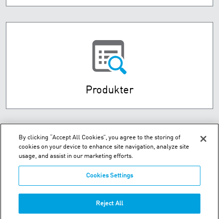
Produkter
By clicking “Accept All Cookies”, you agree to the storing of
cookies on your device to enhance site navigation, analyze site
usage, and assist in our marketing efforts.
Cookies Settings
Husebysletta 7 P.O. Box 593 - N-3412 Lierstranda
Reject All
Telefon:
+47-32-85-73-00