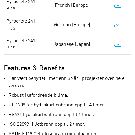
Pyrocrete 241
French (Europe)
PDS
Pyrocrete 241
German (Europe)
PDS
Pyrocrete 241
Japanese (Japan)
PDS
Features & Benefits
Har vært benyttet i mer enn 35 år i prosjekter over hele
verden.
Robust i utfordrende k lima.
UL 1709 for hydrokarbonbrann opp til 4 timer.
BS476 hydrokarbonbrann opp til 4 timer.
ISO 22899-1 Jetbrann opp til 2 timer.
ASTM E119 Cellulosebrann opp til 4 timer.